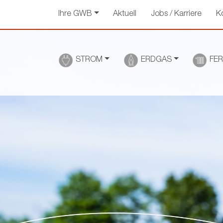
Ihre GWB
Aktuell
Jobs / Karriere
K
STROM
ERDGAS
FE