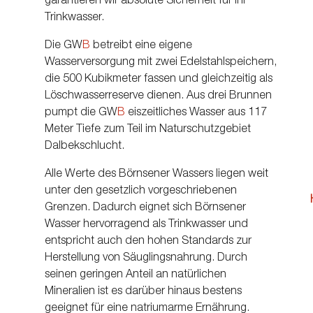
garantieren wir absolute Sicherheit für Ihr
Trinkwasser.
Die GW
B
betreibt eine eigene
Wasserversorgung mit zwei Edelstahlspeichern,
die 500 Kubikmeter fassen und gleichzeitig als
Löschwasserreserve dienen. Aus drei Brunnen
pumpt die GW
B
eiszeitliches Wasser aus 117
Meter Tiefe zum Teil im Naturschutzgebiet
Dalbekschlucht.
Alle Werte des Börnsener Wassers liegen weit
unter den gesetzlich vorgeschriebenen
Grenzen. Dadurch eignet sich Börnsener
Wasser hervorragend als Trinkwasser und
entspricht auch den hohen Standards zur
Herstellung von Säuglingsnahrung. Durch
seinen geringen Anteil an natürlichen
Mineralien ist es darüber hinaus bestens
geeignet für eine natriumarme Ernährung.