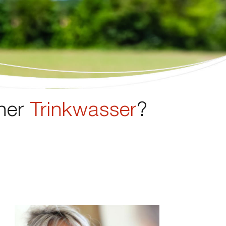
ner
Trinkwasser
?