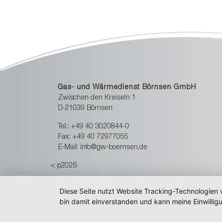
Gas- und Wärmedienst Börnsen GmbH
Zwischen den Kreiseln 1
D-21039 Börnsen
Tel.: +49 40 3020844-0
Fax: +49 40 72977055
E-Mail: info@gw-boernsen.de
< p2026
Diese Seite nutzt Website Tracking-Technologien 
bin damit einverstanden und kann meine Einwilligu