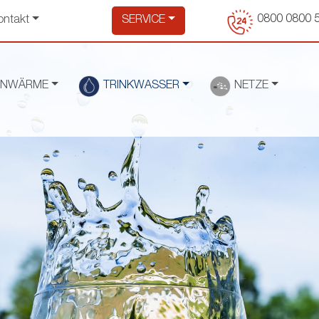
0800 0800 
ontakt
SERVICE
RNWÄRME
TRINKWASSER
NETZE